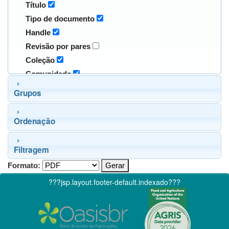
Título
Tipo de documento
Handle
Revisão por pares
Coleção
Comunidade
Grupos
Ordenação
Filtragem
Formato:
???jsp.layout.footer-default.indexado???