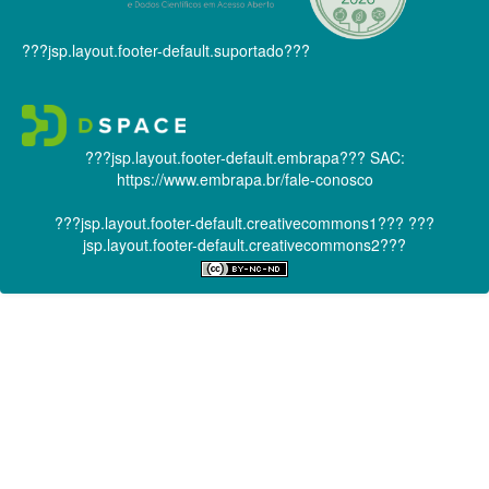
???jsp.layout.footer-default.suportado???
???jsp.layout.footer-default.embrapa???
SAC:
https://www.embrapa.br/fale-conosco
???jsp.layout.footer-default.creativecommons1???
???
jsp.layout.footer-default.creativecommons2???