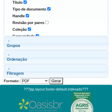
Título
Tipo de documento
Handle
Revisão por pares
Coleção
Comunidade
Grupos
Ordenação
Filtragem
Formato:
???jsp.layout.footer-default.indexado???