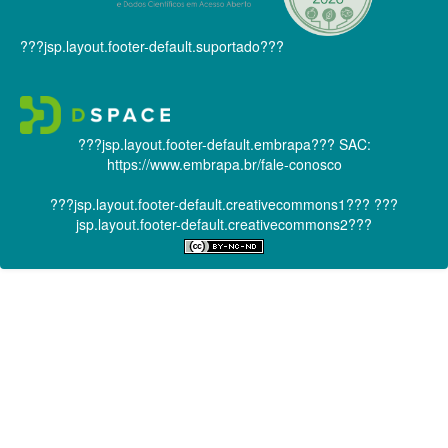
???jsp.layout.footer-default.suportado???
???jsp.layout.footer-default.embrapa???
SAC:
https://www.embrapa.br/fale-conosco
???jsp.layout.footer-default.creativecommons1???
???
jsp.layout.footer-default.creativecommons2???