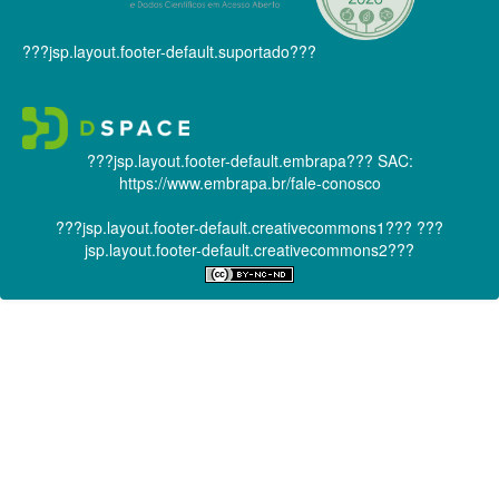
???jsp.layout.footer-default.suportado???
???jsp.layout.footer-default.embrapa???
SAC:
https://www.embrapa.br/fale-conosco
???jsp.layout.footer-default.creativecommons1???
???
jsp.layout.footer-default.creativecommons2???