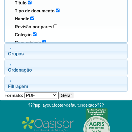
Título
Tipo de documento
Handle
Revisão por pares
Coleção
Comunidade
Grupos
Ordenação
Filtragem
Formato:
???jsp.layout.footer-default.indexado???