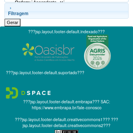
Ordem:
Filtragem
???jsp.layout.footer-default.indexado???
???jsp.layout.footer-default.suportado???
???jsp.layout.footer-default.embrapa???
SAC:
https://www.embrapa.br/fale-conosco
???jsp.layout.footer-default.creativecommons1???
???
jsp.layout.footer-default.creativecommons2???