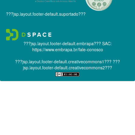
???jsp.layout.footer-default.suportado???
???jsp.layout.footer-default.embrapa???
SAC:
https://www.embrapa.br/fale-conosco
???jsp.layout.footer-default.creativecommons1???
???
jsp.layout.footer-default.creativecommons2???