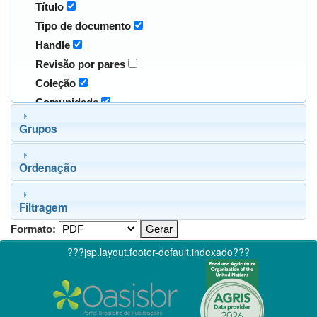
Título
Tipo de documento
Handle
Revisão por pares
Coleção
Comunidade
Grupos
Ordenação
Filtragem
Formato:
???jsp.layout.footer-default.indexado???