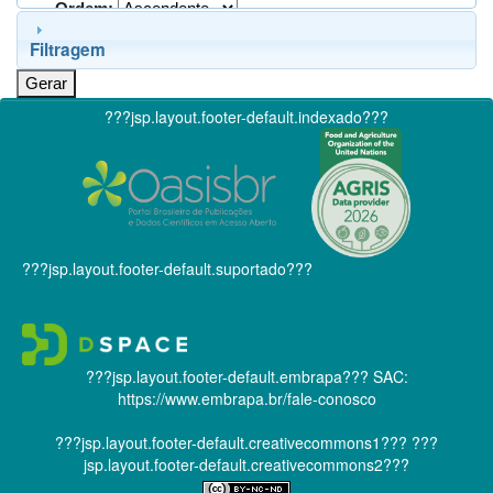
Ordem:
Filtragem
???jsp.layout.footer-default.indexado???
???jsp.layout.footer-default.suportado???
???jsp.layout.footer-default.embrapa???
SAC:
https://www.embrapa.br/fale-conosco
???jsp.layout.footer-default.creativecommons1???
???
jsp.layout.footer-default.creativecommons2???