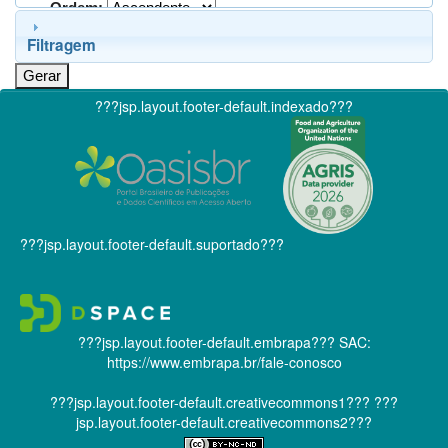
Ordem:
Filtragem
???jsp.layout.footer-default.indexado???
???jsp.layout.footer-default.suportado???
???jsp.layout.footer-default.embrapa???
SAC:
https://www.embrapa.br/fale-conosco
???jsp.layout.footer-default.creativecommons1???
???
jsp.layout.footer-default.creativecommons2???