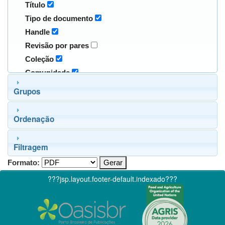
Título
Tipo de documento
Handle
Revisão por pares
Coleção
Comunidade
Grupos
Ordenação
Filtragem
Formato:
???jsp.layout.footer-default.indexado???