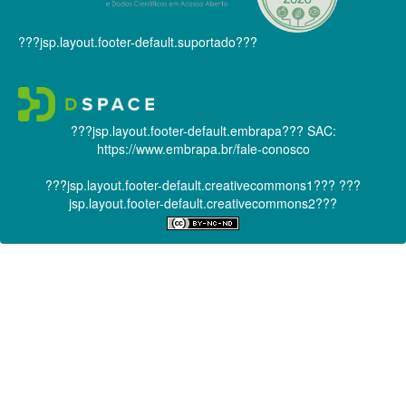
???jsp.layout.footer-default.suportado???
???jsp.layout.footer-default.embrapa???
SAC:
https://www.embrapa.br/fale-conosco
???jsp.layout.footer-default.creativecommons1???
???
jsp.layout.footer-default.creativecommons2???