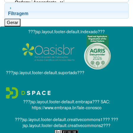
Ordem:
Filtragem
???jsp.layout.footer-default.indexado???
???jsp.layout.footer-default.suportado???
???jsp.layout.footer-default.embrapa???
SAC:
https://www.embrapa.br/fale-conosco
???jsp.layout.footer-default.creativecommons1???
???
jsp.layout.footer-default.creativecommons2???