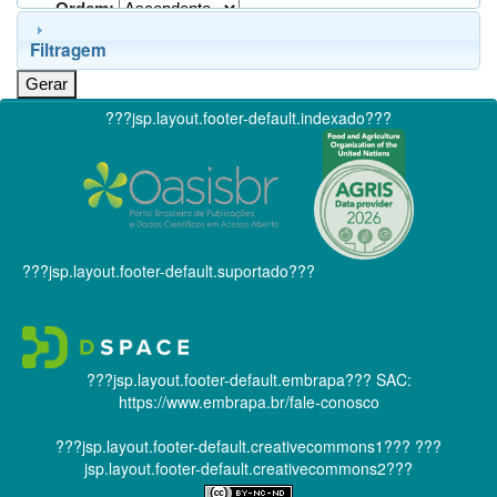
Ordem:
Filtragem
???jsp.layout.footer-default.indexado???
???jsp.layout.footer-default.suportado???
???jsp.layout.footer-default.embrapa???
SAC:
https://www.embrapa.br/fale-conosco
???jsp.layout.footer-default.creativecommons1???
???
jsp.layout.footer-default.creativecommons2???