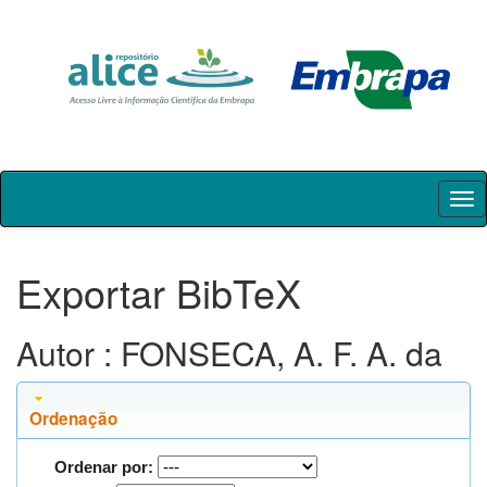
Skip
navigation
Exportar BibTeX
Autor : FONSECA, A. F. A. da
Ordenação
Ordenar por: