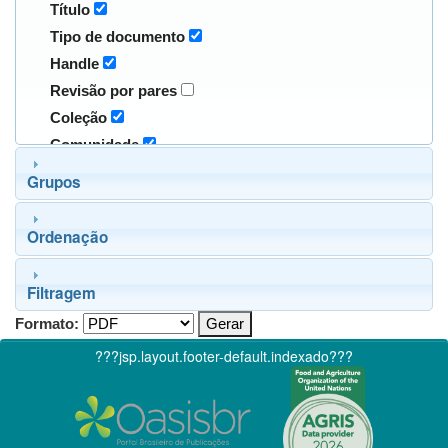
Título
Tipo de documento
Handle
Revisão por pares
Coleção
Comunidade
Grupos
Ordenação
Filtragem
Formato:
???jsp.layout.footer-default.indexado???