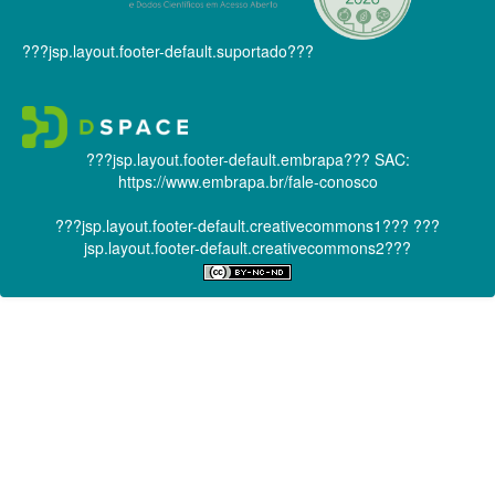
???jsp.layout.footer-default.suportado???
???jsp.layout.footer-default.embrapa???
SAC:
https://www.embrapa.br/fale-conosco
???jsp.layout.footer-default.creativecommons1???
???
jsp.layout.footer-default.creativecommons2???