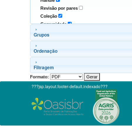
Handle
Revisão por pares
Coleção
Comunidade
Grupos
Ordenação
Filtragem
Formato:
???jsp.layout.footer-default.indexado???