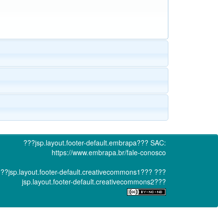
???jsp.layout.footer-default.embrapa???
SAC:
https://www.embrapa.br/fale-conosco
??jsp.layout.footer-default.creativecommons1???
???
jsp.layout.footer-default.creativecommons2???