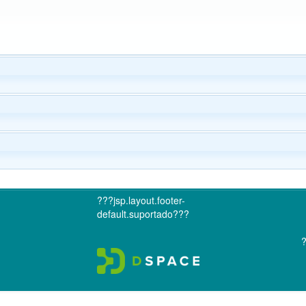
???jsp.layout.footer-
default.suportado???
?