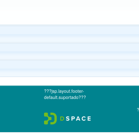
???jsp.layout.footer-
default.suportado???
?