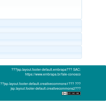
???jsp.layout.footer-default.embrapa???
SAC:
https://www.embrapa.br/fale-conosco
??jsp.layout.footer-default.creativecommons1???
???
jsp.layout.footer-default.creativecommons2???