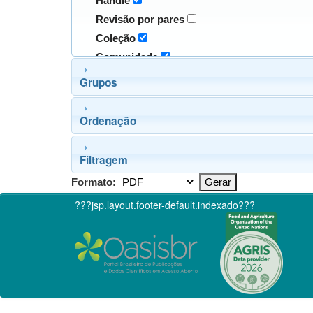
Handle
Revisão por pares
Coleção
Comunidade
Grupos
Ordenação
Filtragem
Formato:
???jsp.layout.footer-default.indexado???