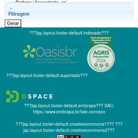
Ordem:
Filtragem
???jsp.layout.footer-default.indexado???
???jsp.layout.footer-default.suportado???
???jsp.layout.footer-default.embrapa???
SAC:
https://www.embrapa.br/fale-conosco
???jsp.layout.footer-default.creativecommons1???
???
jsp.layout.footer-default.creativecommons2???