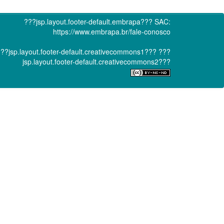
???jsp.layout.footer-default.embrapa???
SAC:
https://www.embrapa.br/fale-conosco
??jsp.layout.footer-default.creativecommons1???
???
jsp.layout.footer-default.creativecommons2???