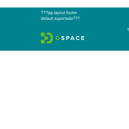
???jsp.layout.footer-
default.suportado???
?