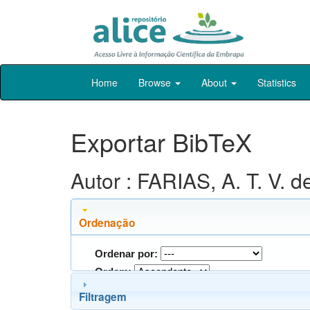
Skip
Home
Browse
About
Statistics
navigation
Exportar BibTeX
Autor : FARIAS, A. T. V. d
Ordenação
Ordenar por:
Ordem:
Filtragem