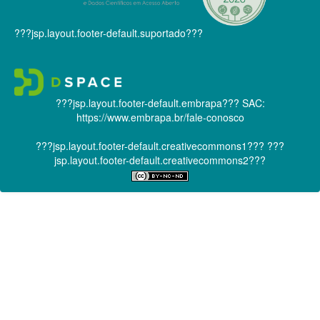
???jsp.layout.footer-default.suportado???
???jsp.layout.footer-default.embrapa???
SAC:
https://www.embrapa.br/fale-conosco
???jsp.layout.footer-default.creativecommons1???
???
jsp.layout.footer-default.creativecommons2???