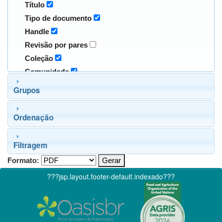
Título
Tipo de documento
Handle
Revisão por pares
Coleção
Comunidade
Grupos
Ordenação
Filtragem
Formato:
???jsp.layout.footer-default.indexado???