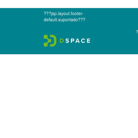
???jsp.layout.footer-
default.suportado???
?