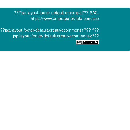
???jsp.layout.footer-default.embrapa???
SAC:
https://www.embrapa.br/fale-conosco
??jsp.layout.footer-default.creativecommons1???
???
jsp.layout.footer-default.creativecommons2???