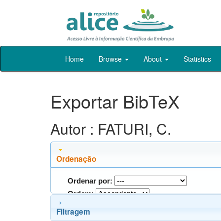
Skip
Home
Browse
About
Statistics
navigation
Exportar BibTeX
Autor : FATURI, C.
Ordenação
Ordenar por:
Ordem:
Filtragem