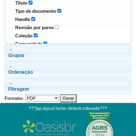
Título
Tipo de documento
Handle
Revisão por pares
Coleção
Comunidade
Grupos
Ordenação
Filtragem
Formato:
???jsp.layout.footer-default.indexado???