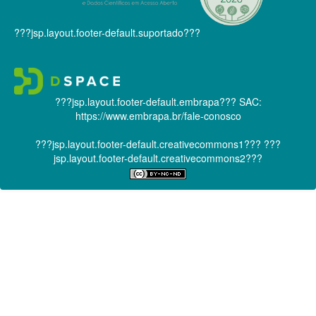
???jsp.layout.footer-default.suportado???
???jsp.layout.footer-default.embrapa???
SAC:
https://www.embrapa.br/fale-conosco
???jsp.layout.footer-default.creativecommons1???
???
jsp.layout.footer-default.creativecommons2???