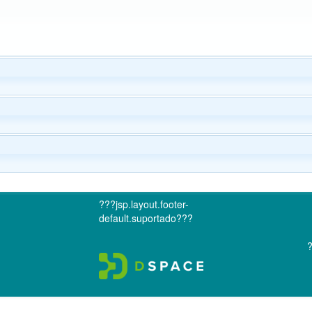
???jsp.layout.footer-
default.suportado???
?