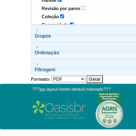
Handle
Revisão por pares
Coleção
Comunidade
Grupos
Ordenação
Filtragem
Formato:
???jsp.layout.footer-default.indexado???