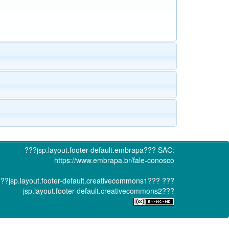
???jsp.layout.footer-default.embrapa???
SAC:
https://www.embrapa.br/fale-conosco
??jsp.layout.footer-default.creativecommons1???
???
jsp.layout.footer-default.creativecommons2???