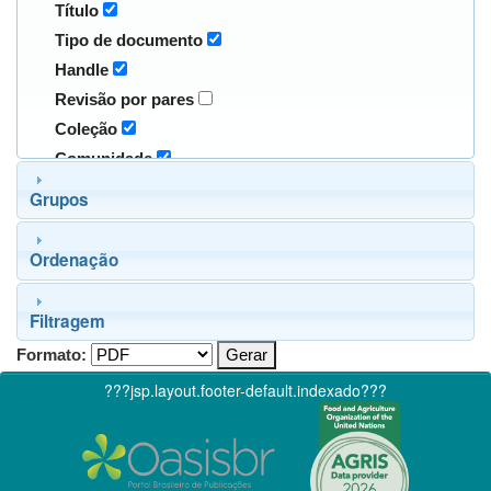
Título
Tipo de documento
Handle
Revisão por pares
Coleção
Comunidade
Grupos
Ordenação
Filtragem
Formato:
???jsp.layout.footer-default.indexado???