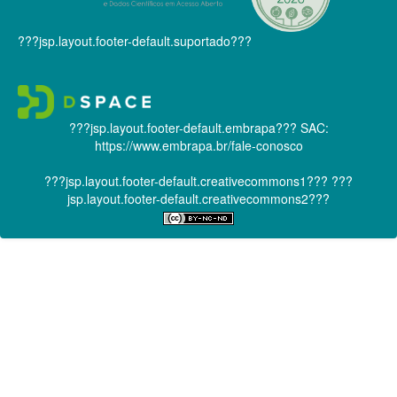
???jsp.layout.footer-default.suportado???
???jsp.layout.footer-default.embrapa???
SAC:
https://www.embrapa.br/fale-conosco
???jsp.layout.footer-default.creativecommons1???
???
jsp.layout.footer-default.creativecommons2???