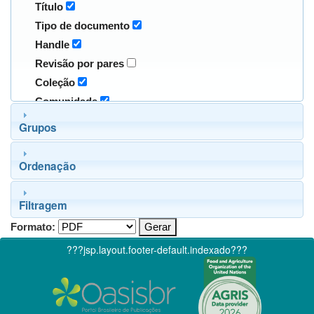
Título
Tipo de documento
Handle
Revisão por pares
Coleção
Comunidade
Grupos
Ordenação
Filtragem
Formato:
???jsp.layout.footer-default.indexado???