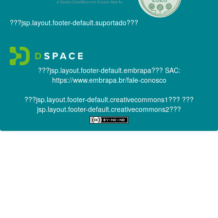
???jsp.layout.footer-default.suportado???
???jsp.layout.footer-default.embrapa???
SAC:
https://www.embrapa.br/fale-conosco
???jsp.layout.footer-default.creativecommons1???
???
jsp.layout.footer-default.creativecommons2???