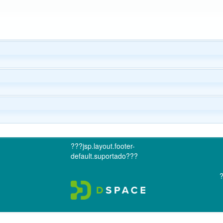
???jsp.layout.footer-
default.suportado???
?