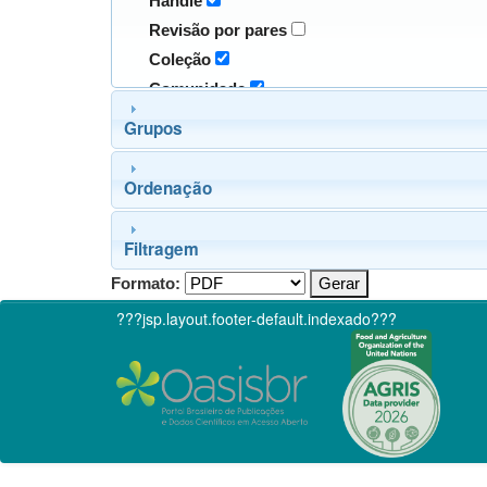
Handle
Revisão por pares
Coleção
Comunidade
Grupos
Ordenação
Filtragem
Formato:
???jsp.layout.footer-default.indexado???