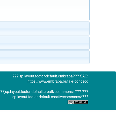
???jsp.layout.footer-default.embrapa???
SAC:
https://www.embrapa.br/fale-conosco
??jsp.layout.footer-default.creativecommons1???
???
jsp.layout.footer-default.creativecommons2???