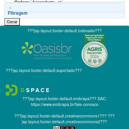
Ordem:
Filtragem
???jsp.layout.footer-default.indexado???
???jsp.layout.footer-default.suportado???
???jsp.layout.footer-default.embrapa???
SAC:
https://www.embrapa.br/fale-conosco
???jsp.layout.footer-default.creativecommons1???
???
jsp.layout.footer-default.creativecommons2???