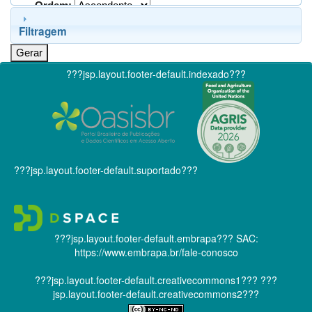
Ordem:
Filtragem
???jsp.layout.footer-default.indexado???
???jsp.layout.footer-default.suportado???
???jsp.layout.footer-default.embrapa???
SAC:
https://www.embrapa.br/fale-conosco
???jsp.layout.footer-default.creativecommons1???
???
jsp.layout.footer-default.creativecommons2???