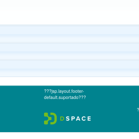
???jsp.layout.footer-
default.suportado???
?