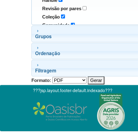
Handle
Revisão por pares
Coleção
Comunidade
Grupos
Ordenação
Filtragem
Formato:
???jsp.layout.footer-default.indexado???