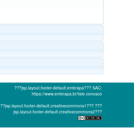
???jsp.layout.footer-default.embrapa???
SAC:
https://www.embrapa.br/fale-conosco
??jsp.layout.footer-default.creativecommons1???
???
jsp.layout.footer-default.creativecommons2???