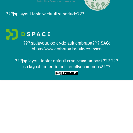
???jsp.layout.footer-default.suportado???
???jsp.layout.footer-default.embrapa???
SAC:
https://www.embrapa.br/fale-conosco
???jsp.layout.footer-default.creativecommons1???
???
jsp.layout.footer-default.creativecommons2???