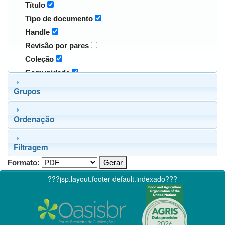
Título
Tipo de documento
Handle
Revisão por pares
Coleção
Comunidade
Grupos
Ordenação
Filtragem
Formato:
???jsp.layout.footer-default.indexado???