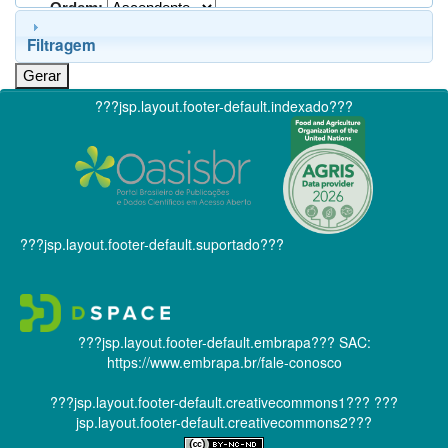
Ordem:
Filtragem
???jsp.layout.footer-default.indexado???
???jsp.layout.footer-default.suportado???
???jsp.layout.footer-default.embrapa???
SAC:
https://www.embrapa.br/fale-conosco
???jsp.layout.footer-default.creativecommons1???
???
jsp.layout.footer-default.creativecommons2???