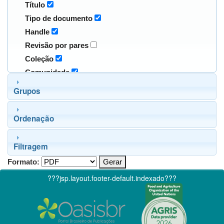
Título
Tipo de documento
Handle
Revisão por pares
Coleção
Comunidade
Grupos
Ordenação
Filtragem
Formato:
???jsp.layout.footer-default.indexado???