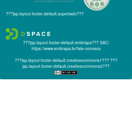
???jsp.layout.footer-default.suportado???
???jsp.layout.footer-default.embrapa???
SAC:
https://www.embrapa.br/fale-conosco
???jsp.layout.footer-default.creativecommons1???
???
jsp.layout.footer-default.creativecommons2???