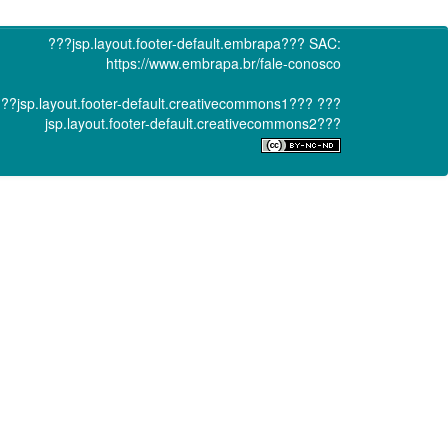
???jsp.layout.footer-default.embrapa???
SAC:
https://www.embrapa.br/fale-conosco
??jsp.layout.footer-default.creativecommons1???
???
jsp.layout.footer-default.creativecommons2???