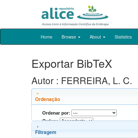
Skip
Home
Browse
About
Statistics
navigation
Exportar BibTeX
Autor : FERREIRA, L. C.
Ordenação
Ordenar por:
Ordem:
Filtragem