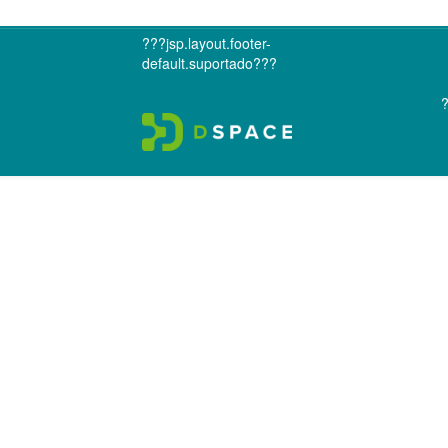
???jsp.layout.footer-
default.suportado???
?