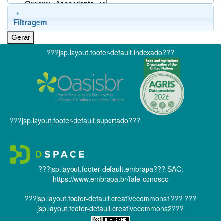
Ordem:
Filtragem
???jsp.layout.footer-default.indexado???
???jsp.layout.footer-default.suportado???
???jsp.layout.footer-default.embrapa???
SAC:
https://www.embrapa.br/fale-conosco
???jsp.layout.footer-default.creativecommons1???
???
jsp.layout.footer-default.creativecommons2???