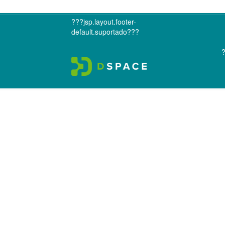
???jsp.layout.footer-
default.suportado???
?