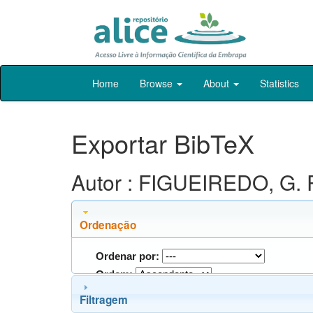
Skip
Home
Browse
About
Statistics
navigation
Exportar BibTeX
Autor : FIGUEIREDO, G. 
Ordenação
Ordenar por:
Ordem:
Filtragem