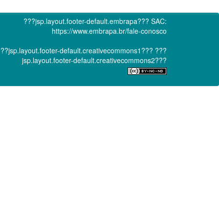
???jsp.layout.footer-default.embrapa???
SAC:
https://www.embrapa.br/fale-conosco
??jsp.layout.footer-default.creativecommons1???
???
jsp.layout.footer-default.creativecommons2???