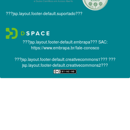
???jsp.layout.footer-default.suportado???
???jsp.layout.footer-default.embrapa???
SAC:
https://www.embrapa.br/fale-conosco
???jsp.layout.footer-default.creativecommons1???
???
jsp.layout.footer-default.creativecommons2???