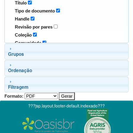
Título
Tipo de documento
Handle
Revisão por pares
Coleção
Comunidade
Grupos
Ordenação
Filtragem
Formato:
???jsp.layout.footer-default.indexado???