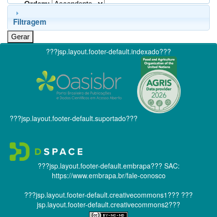
Ordem:
Filtragem
???jsp.layout.footer-default.indexado???
???jsp.layout.footer-default.suportado???
???jsp.layout.footer-default.embrapa???
SAC:
https://www.embrapa.br/fale-conosco
???jsp.layout.footer-default.creativecommons1???
???
jsp.layout.footer-default.creativecommons2???