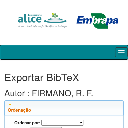
Skip
navigation
Exportar BibTeX
Autor : FIRMANO, R. F.
Ordenação
Ordenar por: