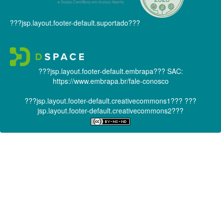
???jsp.layout.footer-default.suportado???
???jsp.layout.footer-default.embrapa???
SAC:
https://www.embrapa.br/fale-conosco
???jsp.layout.footer-default.creativecommons1???
???
jsp.layout.footer-default.creativecommons2???