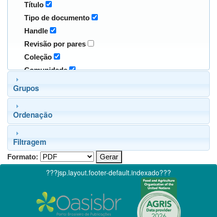
Título
Tipo de documento
Handle
Revisão por pares
Coleção
Comunidade
Grupos
Ordenação
Filtragem
Formato:
???jsp.layout.footer-default.indexado???