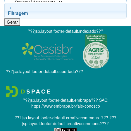
Ordem:
Filtragem
???jsp.layout.footer-default.indexado???
???jsp.layout.footer-default.suportado???
???jsp.layout.footer-default.embrapa???
SAC:
https://www.embrapa.br/fale-conosco
???jsp.layout.footer-default.creativecommons1???
???
jsp.layout.footer-default.creativecommons2???