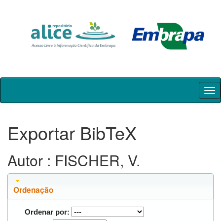
Skip
navigation
Exportar BibTeX
Autor : FISCHER, V.
Ordenação
Ordenar por: