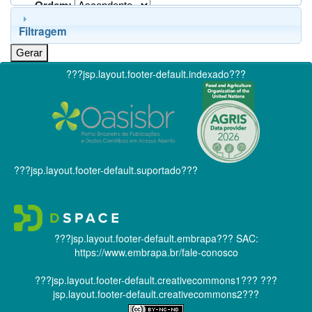
Ordem:
Filtragem
???jsp.layout.footer-default.indexado???
???jsp.layout.footer-default.suportado???
???jsp.layout.footer-default.embrapa???
SAC:
https://www.embrapa.br/fale-conosco
???jsp.layout.footer-default.creativecommons1???
???
jsp.layout.footer-default.creativecommons2???