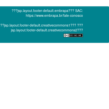
???jsp.layout.footer-default.embrapa???
SAC:
https://www.embrapa.br/fale-conosco
??jsp.layout.footer-default.creativecommons1???
???
jsp.layout.footer-default.creativecommons2???