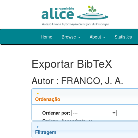
Skip
Home
Browse
About
Statistics
navigation
Exportar BibTeX
Autor : FRANCO, J. A.
Ordenação
Ordenar por:
Ordem:
Filtragem