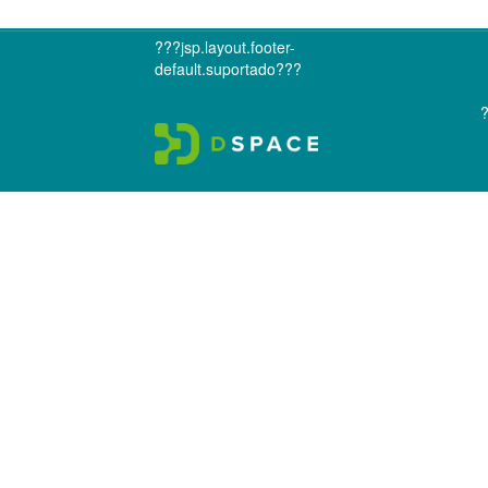
???jsp.layout.footer-
default.suportado???
?