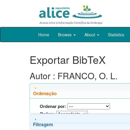
Skip
Home
Browse
About
Statistics
navigation
Exportar BibTeX
Autor : FRANCO, O. L.
Ordenação
Ordenar por:
Ordem:
Filtragem