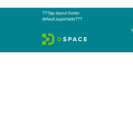
???jsp.layout.footer-
default.suportado???
?