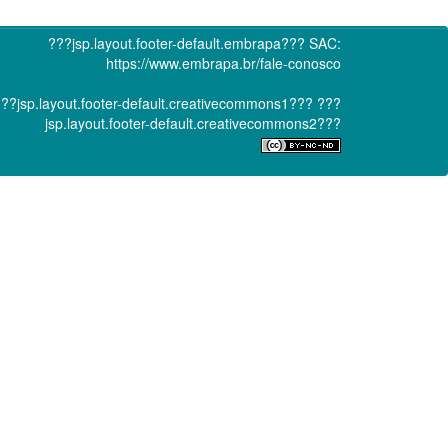
???jsp.layout.footer-default.embrapa???
SAC:
https://www.embrapa.br/fale-conosco
??jsp.layout.footer-default.creativecommons1???
???
jsp.layout.footer-default.creativecommons2???