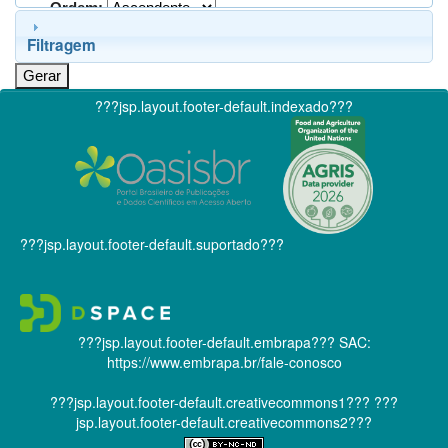
Ordem:
Filtragem
???jsp.layout.footer-default.indexado???
???jsp.layout.footer-default.suportado???
???jsp.layout.footer-default.embrapa???
SAC:
https://www.embrapa.br/fale-conosco
???jsp.layout.footer-default.creativecommons1???
???
jsp.layout.footer-default.creativecommons2???