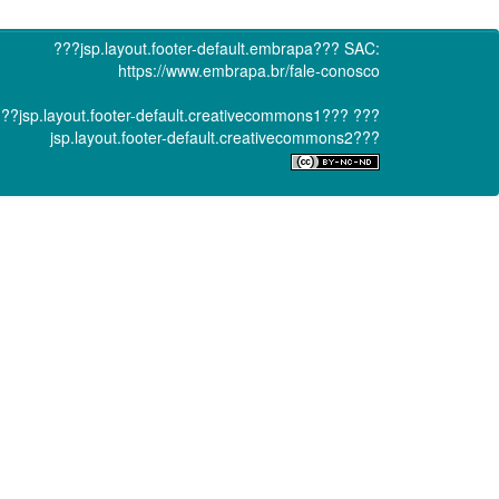
???jsp.layout.footer-default.embrapa???
SAC:
https://www.embrapa.br/fale-conosco
??jsp.layout.footer-default.creativecommons1???
???
jsp.layout.footer-default.creativecommons2???