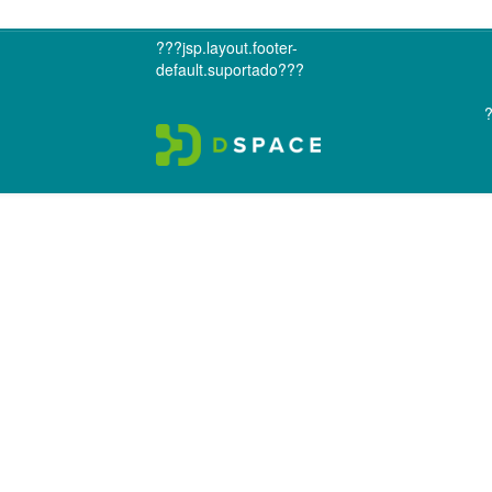
???jsp.layout.footer-
default.suportado???
?