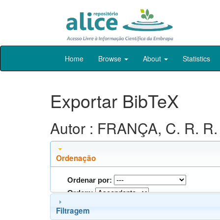
Skip
Home
Browse
About
Statistics
navigation
Exportar BibTeX
Autor : FRANÇA, C. R. R.
Ordenação
Ordenar por:
Ordem:
Filtragem