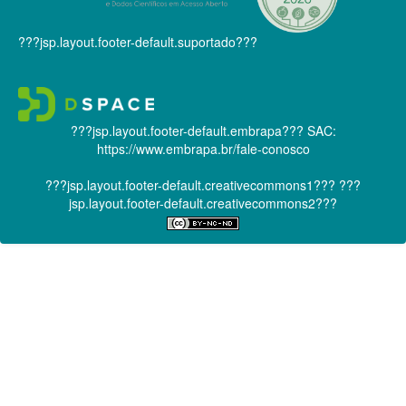
???jsp.layout.footer-default.suportado???
???jsp.layout.footer-default.embrapa???
SAC:
https://www.embrapa.br/fale-conosco
???jsp.layout.footer-default.creativecommons1???
???
jsp.layout.footer-default.creativecommons2???