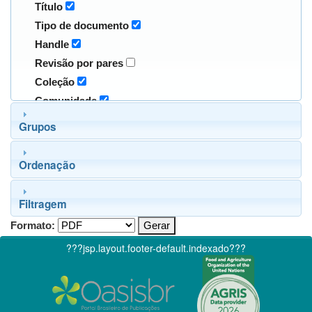
Título
Tipo de documento
Handle
Revisão por pares
Coleção
Comunidade
Grupos
Ordenação
Filtragem
Formato:
???jsp.layout.footer-default.indexado???