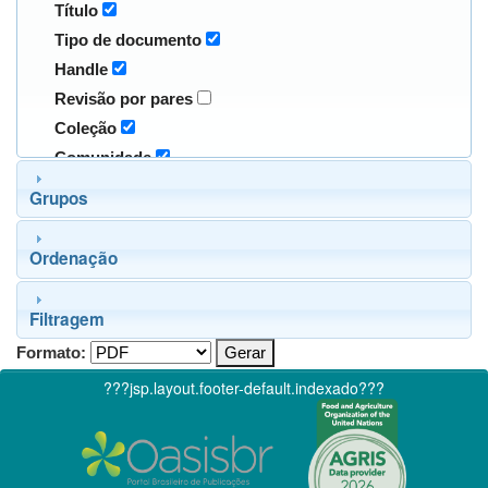
Título
Tipo de documento
Handle
Revisão por pares
Coleção
Comunidade
Grupos
Ordenação
Filtragem
Formato:
???jsp.layout.footer-default.indexado???