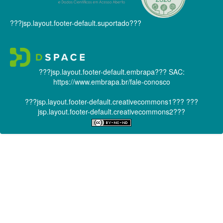
???jsp.layout.footer-default.suportado???
???jsp.layout.footer-default.embrapa???
SAC:
https://www.embrapa.br/fale-conosco
???jsp.layout.footer-default.creativecommons1???
???
jsp.layout.footer-default.creativecommons2???