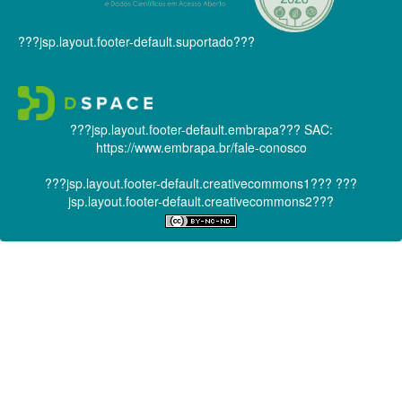
???jsp.layout.footer-default.suportado???
???jsp.layout.footer-default.embrapa???
SAC:
https://www.embrapa.br/fale-conosco
???jsp.layout.footer-default.creativecommons1???
???
jsp.layout.footer-default.creativecommons2???