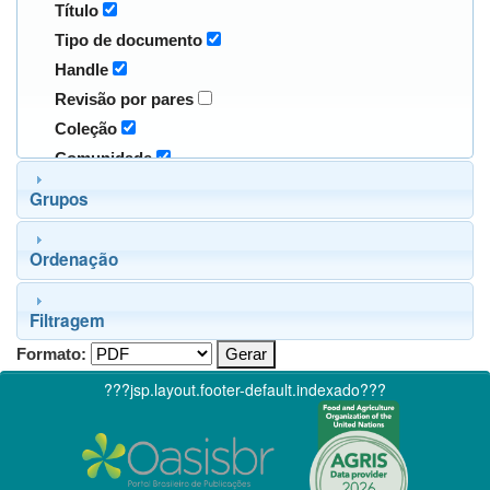
Título
Tipo de documento
Handle
Revisão por pares
Coleção
Comunidade
Grupos
Ordenação
Filtragem
Formato:
???jsp.layout.footer-default.indexado???