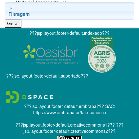
Ordem:
Filtragem
???jsp.layout.footer-default.indexado???
???jsp.layout.footer-default.suportado???
???jsp.layout.footer-default.embrapa???
SAC:
https://www.embrapa.br/fale-conosco
???jsp.layout.footer-default.creativecommons1???
???
jsp.layout.footer-default.creativecommons2???