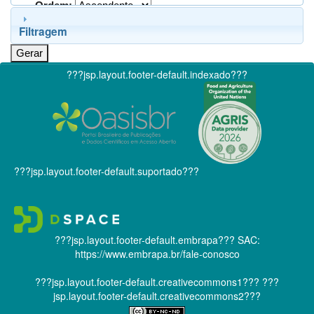
Ordem:
Filtragem
???jsp.layout.footer-default.indexado???
???jsp.layout.footer-default.suportado???
???jsp.layout.footer-default.embrapa???
SAC:
https://www.embrapa.br/fale-conosco
???jsp.layout.footer-default.creativecommons1???
???
jsp.layout.footer-default.creativecommons2???