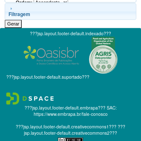
Ordem:
Filtragem
???jsp.layout.footer-default.indexado???
???jsp.layout.footer-default.suportado???
???jsp.layout.footer-default.embrapa???
SAC:
https://www.embrapa.br/fale-conosco
???jsp.layout.footer-default.creativecommons1???
???
jsp.layout.footer-default.creativecommons2???