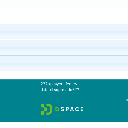
???jsp.layout.footer-
default.suportado???
?