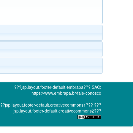
???jsp.layout.footer-default.embrapa???
SAC:
https://www.embrapa.br/fale-conosco
??jsp.layout.footer-default.creativecommons1???
???
jsp.layout.footer-default.creativecommons2???