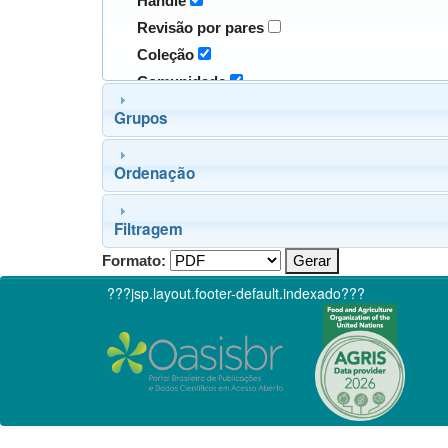
Handle
Revisão por pares
Coleção
Comunidade
Grupos
Ordenação
Filtragem
Formato:
???jsp.layout.footer-default.indexado???