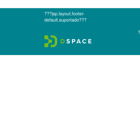
???jsp.layout.footer-
default.suportado???
?