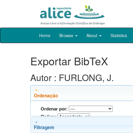
Skip
Home
Browse
About
Statistics
navigation
Exportar BibTeX
Autor : FURLONG, J.
Ordenação
Ordenar por:
Ordem:
Filtragem