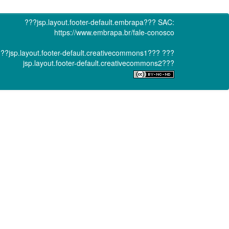
???jsp.layout.footer-default.embrapa???
SAC:
https://www.embrapa.br/fale-conosco
??jsp.layout.footer-default.creativecommons1???
???
jsp.layout.footer-default.creativecommons2???