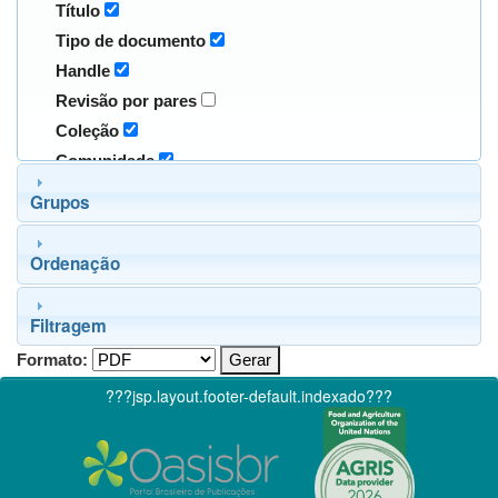
Título
Tipo de documento
Handle
Revisão por pares
Coleção
Comunidade
Grupos
Ordenação
Filtragem
Formato:
???jsp.layout.footer-default.indexado???