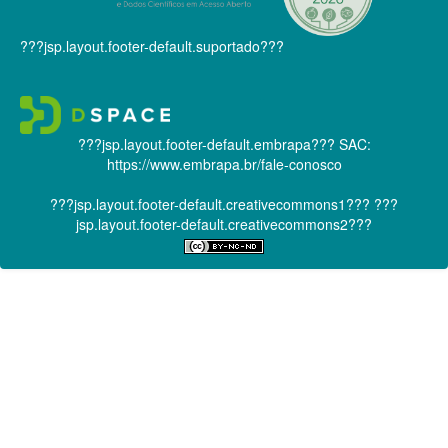
???jsp.layout.footer-default.suportado???
???jsp.layout.footer-default.embrapa???
SAC:
https://www.embrapa.br/fale-conosco
???jsp.layout.footer-default.creativecommons1???
???
jsp.layout.footer-default.creativecommons2???