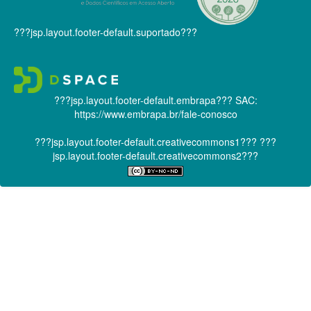
???jsp.layout.footer-default.suportado???
???jsp.layout.footer-default.embrapa???
SAC:
https://www.embrapa.br/fale-conosco
???jsp.layout.footer-default.creativecommons1???
???
jsp.layout.footer-default.creativecommons2???